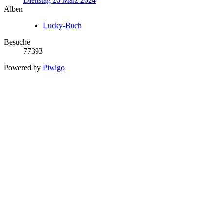
Dienstag 26 März 2024
Alben
Lucky-Buch
Besuche
77393
Powered by
Piwigo