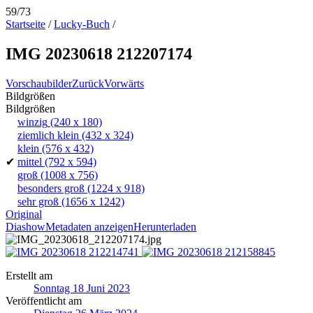
59/73
Startseite
/
Lucky-Buch
/
IMG 20230618 212207174
Vorschaubilder
Zurück
Vorwärts
Bildgrößen
Bildgrößen
winzig
(240 x 180)
ziemlich klein
(432 x 324)
klein
(576 x 432)
✔
mittel
(792 x 594)
groß
(1008 x 756)
besonders groß
(1224 x 918)
sehr groß
(1656 x 1242)
Original
Diashow
Metadaten anzeigen
Herunterladen
Erstellt am
Sonntag 18 Juni 2023
Veröffentlicht am