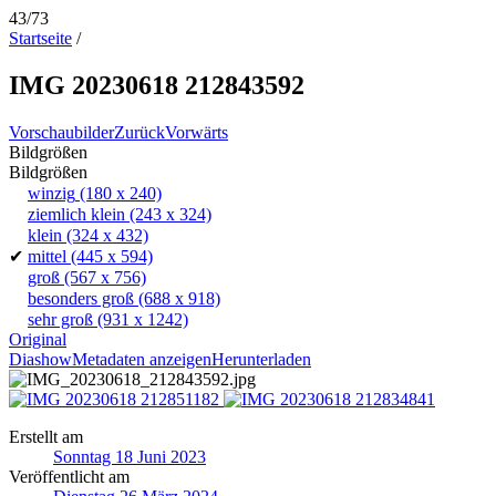
43/73
Startseite
/
IMG 20230618 212843592
Vorschaubilder
Zurück
Vorwärts
Bildgrößen
Bildgrößen
winzig
(180 x 240)
ziemlich klein
(243 x 324)
klein
(324 x 432)
✔
mittel
(445 x 594)
groß
(567 x 756)
besonders groß
(688 x 918)
sehr groß
(931 x 1242)
Original
Diashow
Metadaten anzeigen
Herunterladen
Erstellt am
Sonntag 18 Juni 2023
Veröffentlicht am