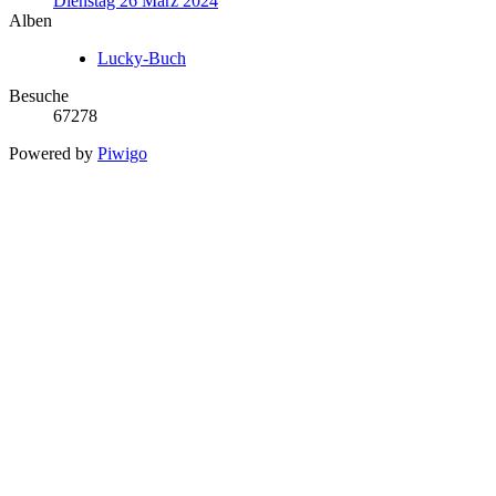
Dienstag 26 März 2024
Alben
Lucky-Buch
Besuche
67278
Powered by
Piwigo