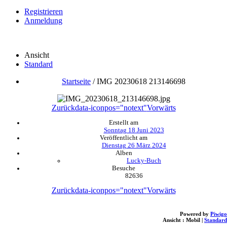
Registrieren
Anmeldung
Ansicht
Standard
Startseite
/
IMG 20230618 213146698
Zurück
data-iconpos="notext"
Vorwärts
Erstellt am
Sonntag 18 Juni 2023
Veröffentlicht am
Dienstag 26 März 2024
Alben
Lucky-Buch
Besuche
82636
Zurück
data-iconpos="notext"
Vorwärts
Powered by
Piwigo
Ansicht :
Mobil
|
Standard