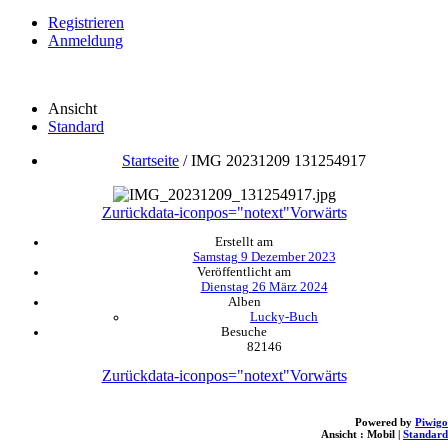
Registrieren
Anmeldung
Ansicht
Standard
Startseite
/
IMG 20231209 131254917
Zurück
data-iconpos="notext"
Vorwärts
Erstellt am
Samstag 9 Dezember 2023
Veröffentlicht am
Dienstag 26 März 2024
Alben
Lucky-Buch
Besuche
82146
Zurück
data-iconpos="notext"
Vorwärts
Powered by
Piwigo
Ansicht :
Mobil
|
Standard